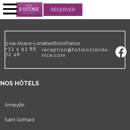
RÉSERVER
3 rue Alsace-Lorraine
06000
France
+33 4 93 88
reception@hotelostende-
72 48
nice.com
NOS HÔTELS
Amaryllis
Saint Gothard